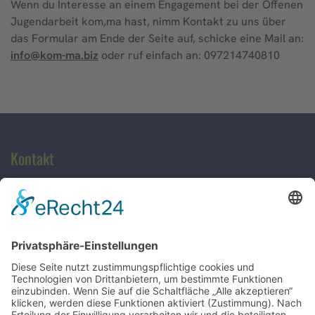
Wenn du Interesse an einem Engagement bei der Offenen
Jugendarbeit kom,ma hast, nimm Kontakt zu uns über
das Formular am Ende der Seite auf, schicke eine Mail an:
info@kom-ma.biz
oder ruf einfach an: 097214740810
Kontakt
Offene Jugendarbeit kom,ma
Schultesstraße 21 (Hinterhof)
97421 Schweinfurt
Telefon: 09721-4740810
E-Mail:
info@kom-ma.biz
Kontakt
Anfrage direkt senden